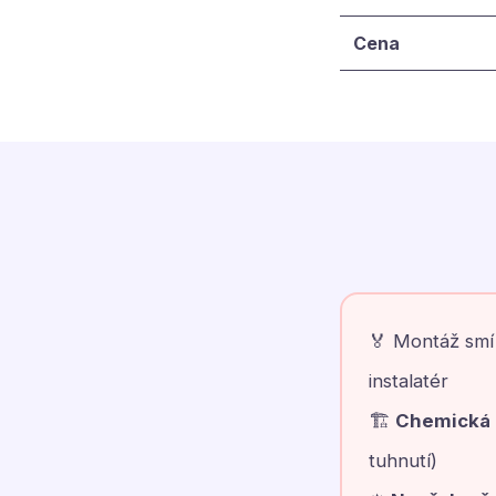
Cena
🏅 Montáž sm
instalatér
🏗️
Chemická 
tuhnutí)