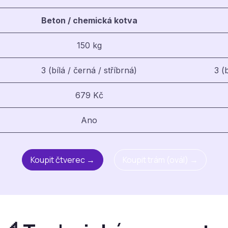
Beton / chemická kotva
150 kg
3 (bílá / černá / stříbrná)
3 (
679 Kč
Ano
Koupit čtverec →
Koupit trám (ovál) →