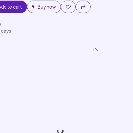
Add to cart
Buy now
s
 days