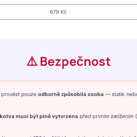
679 Kč
⚠️ Bezpečnost
í provést pouze
odborně způsobilá osoba
— statik neb
kotva musí být plně vytvrzena
před prvním zatížením 