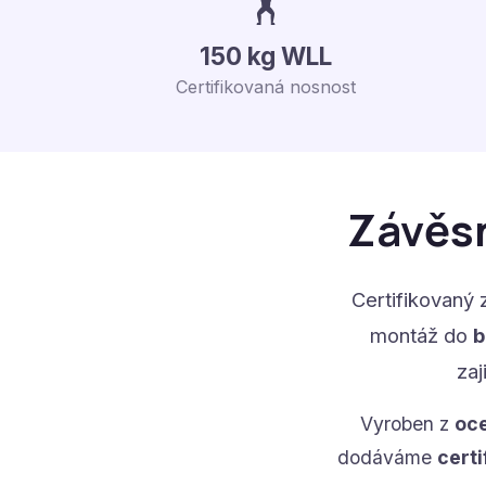
🏋️
150 kg WLL
Certifikovaná nosnost
Závěsn
Certifikovaný 
montáž do
b
zaj
Vyroben z
oce
dodáváme
certi