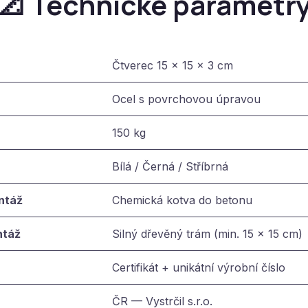
📐 Technické parametr
Čtverec 15 × 15 × 3 cm
Ocel s povrchovou úpravou
150 kg
Bílá / Černá / Stříbrná
ntáž
Chemická kotva do betonu
ntáž
Silný dřevěný trám (min. 15 × 15 cm)
Certifikát + unikátní výrobní číslo
ČR — Vystrčil s.r.o.