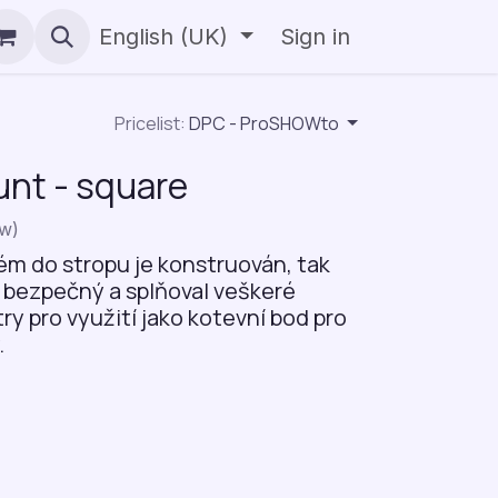
English (UK)
Sign in
Pricelist:
DPC - ProSHOWto
unt - square
ew)
m do stropu je konstruován, tak
 bezpečný a splňoval veškeré
y pro využití jako kotevní bod pro
.