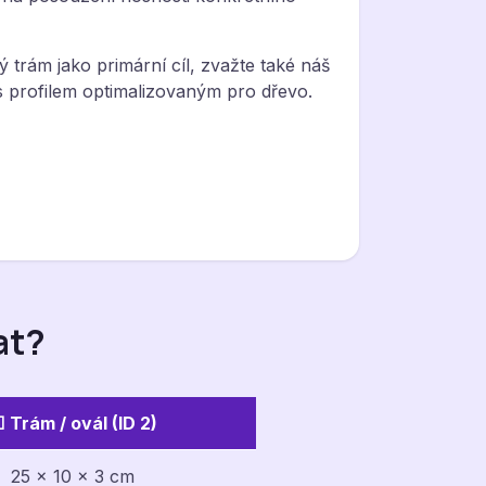
trám jako primární cíl, zvažte také náš
 profilem optimalizovaným pro dřevo.
at?
 Trám / ovál (ID 2)
25 × 10 × 3 cm