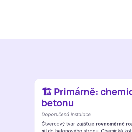
🏗️ Primárně: chemi
betonu
Doporučená instalace
Čtvercový tvar zajišťuje
rovnoměrné roz
sil
do betonového stropu. Chemická kot