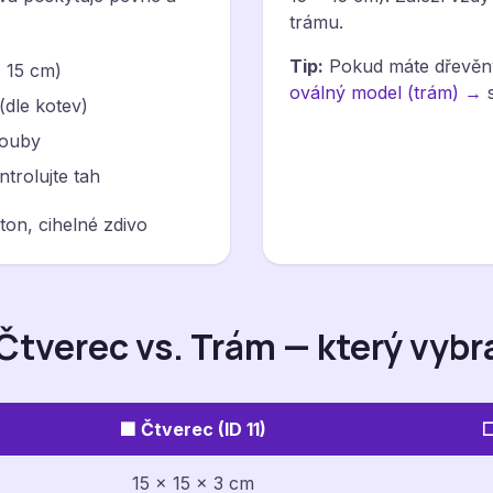
trámu.
Tip:
Pokud máte dřevěný 
× 15 cm)
oválný model (trám) →
s
dle kotev)
rouby
trolujte tah
on, cihelné zdivo
 Čtverec vs. Trám — který vybr
🟪 Čtverec (ID 11)
⬜
15 × 15 × 3 cm