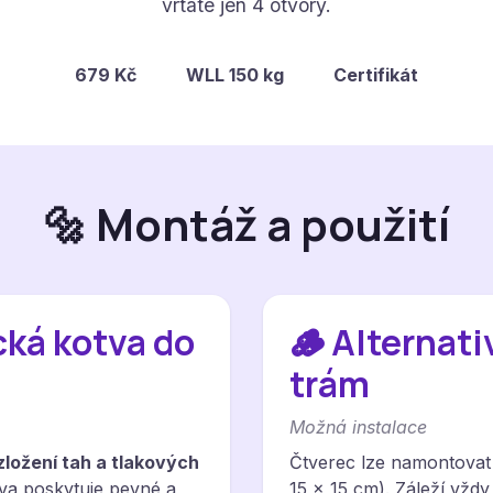
vrtáte jen 4 otvory.
679 Kč
WLL 150 kg
Certifikát
🔩 Montáž a použití
cká kotva do
🪵 Alternati
trám
Možná instalace
ložení tah a tlakových
Čtverec lze namontovat
va poskytuje pevné a
15 × 15 cm). Záleží vžd