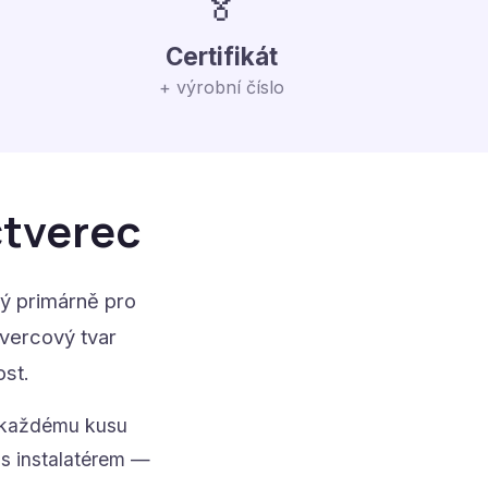
🏅
Certifikát
+ výrobní číslo
čtverec
ý primárně pro
tvercový tvar
ost.
 každému kusu
s instalatérem —