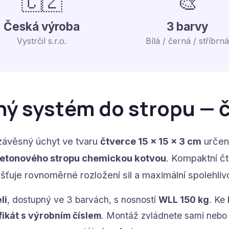
🇨🇿
🎨
Česká výroba
3 barvy
Vystrčil s.r.o.
Bílá / černá / stříbrná
ý systém do stropu — 
závěsný úchyt ve tvaru
čtverce 15 × 15 × 3 cm
určen
etonového stropu chemickou kotvou
. Kompaktní č
išťuje rovnoměrné rozložení sil a maximální spolehliv
li
, dostupný ve 3 barvách, s nosností
WLL 150 kg
. Ke
fikát s výrobním číslem
. Montáž zvládnete sami nebo 