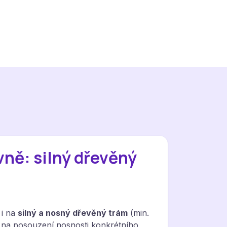
vně: silný dřevěný
 i na
silný a nosný dřevěný trám
(min.
y na posouzení nosnosti konkrétního