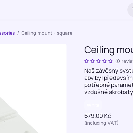
cts
Circus in schools
Blog
Company
sories
Ceiling mount - square
Ceiling mo
(0 revi
Náš závěsný systé
aby byl především
potřebné parametr
vzdušné akrobaty
White
679.00
Kč
(including VAT)