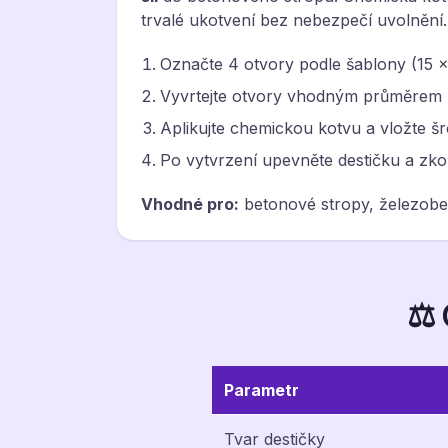
trvalé ukotvení bez nebezpečí uvolnění.
Označte 4 otvory podle šablony (15 
Vyvrtejte otvory vhodným průměrem (
Aplikujte chemickou kotvu a vložte š
Po vytvrzení upevněte destičku a zkon
Vhodné pro:
betonové stropy, železobet
⚖️
Parametr
Tvar destičky