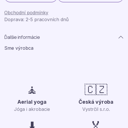
Obchodní podmínky
Doprava: 2-5 pracovních dnů
Ďalšie informácie
Sme výrobca
🧘
🇨🇿
Aerial yoga
Česká výroba
Jóga i akrobacie
Vystrčil s.r.o.
⬇️
🏅