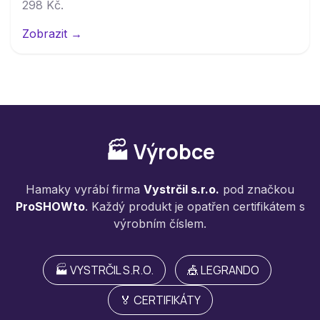
298 Kč.
Zobrazit →
🏭 Výrobce
Hamaky vyrábí firma
Vystrčil s.r.o.
pod značkou
ProSHOWto
. Každý produkt je opatřen certifikátem s
výrobním číslem.
🏭 VYSTRČIL S.R.O.
🎪 LEGRANDO
🏅 CERTIFIKÁTY