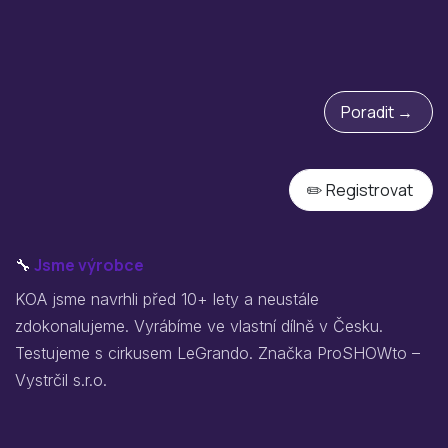
Poradit →
✏️ Registrovat
🔧
Jsme výrobce
KOA jsme navrhli před 10+ lety a neustále
zdokonalujeme. Vyrábíme ve vlastní dílně v Česku.
Testujeme s cirkusem LeGrando. Značka ProSHOWto –
Vystrčil s.r.o.