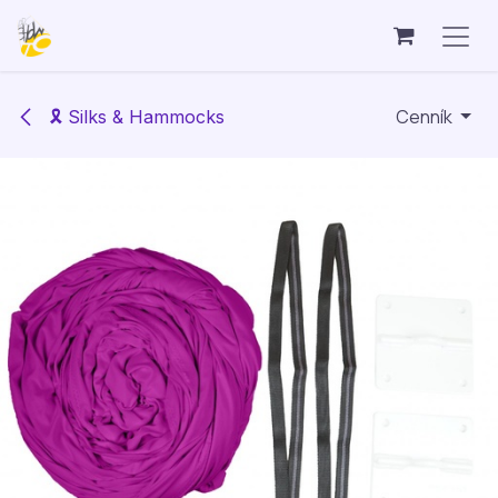
Skip to Content
Cenník
🎗️ Silks & Hammocks