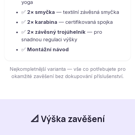
yoga
✅
2× smyčka
— textilní závěsná smyčka
✅
2× karabina
— certifikovaná spojka
✅
2× závěsný trojúhelník
— pro
snadnou regulaci výšky
✅
Montážní návod
Nejkompletnější varianta — vše co potřebujete pro
okamžité zavěšení bez dokupování příslušenství.
📐 Výška zavěšení