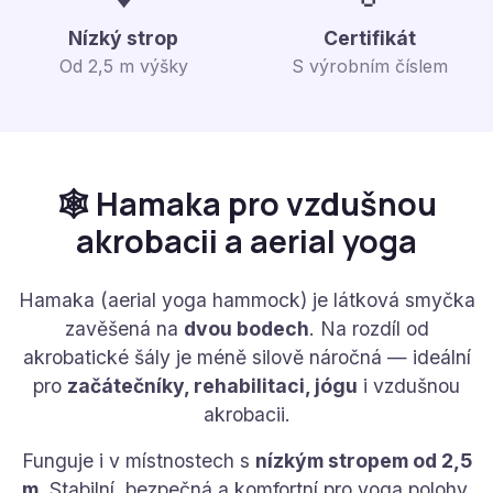
Nízký strop
Certifikát
Od 2,5 m výšky
S výrobním číslem
🕸️ Hamaka pro vzdušnou
akrobacii a aerial yoga
Hamaka (aerial yoga hammock) je látková smyčka
zavěšená na
dvou bodech
. Na rozdíl od
akrobatické šály je méně silově náročná — ideální
pro
začátečníky, rehabilitaci, jógu
i vzdušnou
akrobacii.
Funguje i v místnostech s
nízkým stropem od 2,5
m
. Stabilní, bezpečná a komfortní pro yoga polohy.