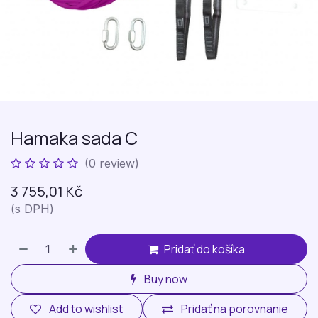
Hamaka sada C
(0 review)
3 755,01
Kč
(s DPH)
Pridať do košíka
Buy now
Add to wishlist
Pridať na porovnanie