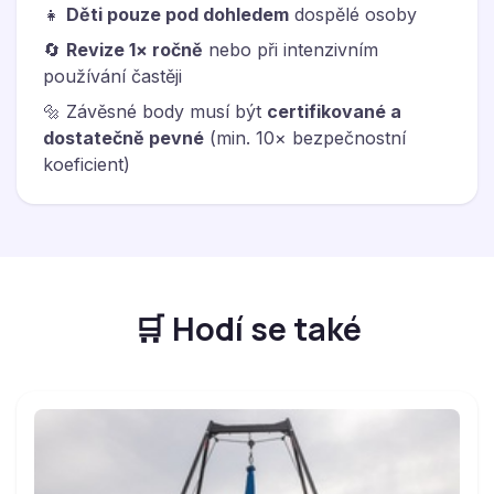
👧
Děti pouze pod dohledem
dospělé osoby
🔄
Revize 1× ročně
nebo při intenzivním
používání častěji
🔩 Závěsné body musí být
certifikované a
dostatečně pevné
(min. 10× bezpečnostní
koeficient)
🛒 Hodí se také