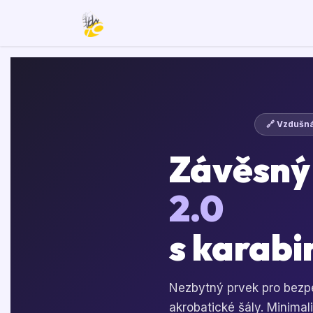
Přejít na obsah
Domovská stránka
E-shop
🔗 Vzdušn
Závěsn
2.0
s karabi
Nezbytný prvek pro bezp
akrobatické šály. Minimali