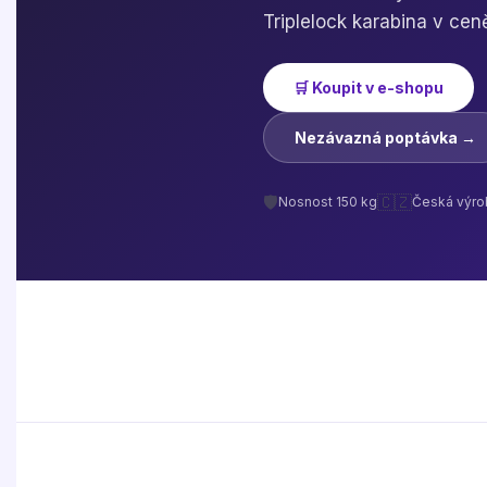
Triplelock karabina v cen
🛒
Koupit v e-shopu
Nezávazná poptávka →
🛡️
🇨🇿
Nosnost 150 kg
Česká výro
Určeno
pro firmy
Jsme malou rodinnou firmou a snažíme se p
a testovat to nejlepší z cirkusového vybav
vyrábět na zakázku, máme mnohaleté zkuš
jsme se v oblasti novocirkusového umění p
proto věříme, že svému řemeslu rozumím
co nabídnout.