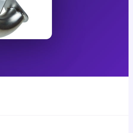
+420 725 770 107
info@vystrcilsro.cz