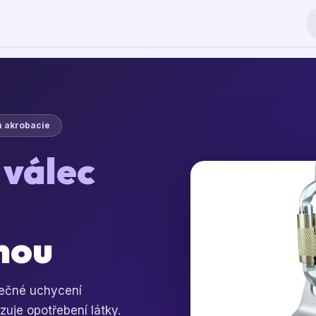
Produkty
Cirkus do škol
Blog
Společnost
á akrobacie
ý
válec
nou
ečné uchycení
zuje opotřebení látky.