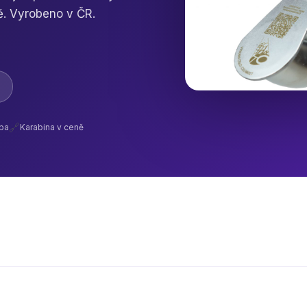
ě. Vyrobeno v ČR.
🔗
ba
Karabina v ceně
ro Vás vyvíjet
Vystrčil s.r.o.
ení. Umíme
IČO: 25581911
enosti a sami
DIČ: CZ25581911
ohybovali,
Jírova 7,
e a máme Vám
Brno 623 00