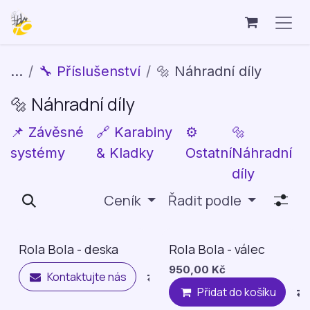
Přejít na obsah
...
🔧 Příslušenství
🔩 Náhradní díly
🔩 Náhradní díly
📌 Závěsné
🔗 Karabiny
⚙️
🔩
systémy
& Kladky
Ostatní
Náhradní
díly
Ceník
Řadit podle
Rola Bola - deska
Rola Bola - válec
950,00
Kč
Kontaktujte nás
Compare
Přidat na 
Přidat do košíku