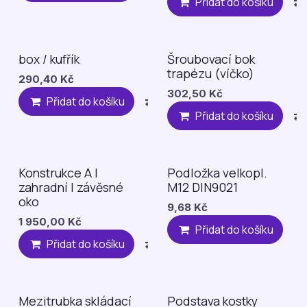
Přidat do košíku
box / kufřík
Šroubovací bok
Náhradní díl
trapézu (víčko)
290,40
Kč
302,50
Kč
Přidat do košíku
Compare
Přidat na 
Přidat do košíku
Konstrukce A |
Podložka velkopl.
Náhradní díl
zahradní | závěsné
M12 DIN9021
oko
9,68
Kč
1 950,00
Kč
Přidat do košíku
Přidat do košíku
Compare
Přidat na 
Mezitrubka skládací
Podstava kostky
Náhradní díl
Náhradní díl