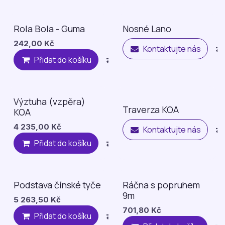
Rola Bola - Guma
Nosné Lano
Ve výrobě
242,00
Kč
Kontaktujte nás
Přidat do košíku
Compare
Přidat na 
Výztuha (vzpěra)
Náhradní díl
Náhradní díl
Traverza KOA
KOA
4 235,00
Kč
Kontaktujte nás
Přidat do košíku
Compare
Přidat na 
Podstava čínské tyče
Ráčna s popruhem
Náhradní díl
Náhradní díl
9m
5 263,50
Kč
701,80
Kč
Přidat do košíku
Compare
Přidat na 