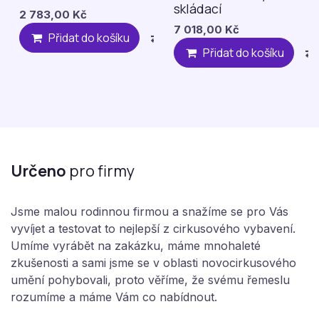
skládací
2 783,00
Kč
7 018,00
Kč
Přidat do košíku
Compare
Přidat na 
Přidat do košíku
Určeno
pro firmy
Jsme malou rodinnou firmou a snažíme se pro Vás
vyvíjet a testovat to nejlepší z cirkusového vybavení.
Umíme vyrábět na zakázku, máme mnohaleté
zkušenosti a sami jsme se v oblasti novocirkusového
umění pohybovali, proto věříme, že svému řemeslu
rozumíme a máme Vám co nabídnout.