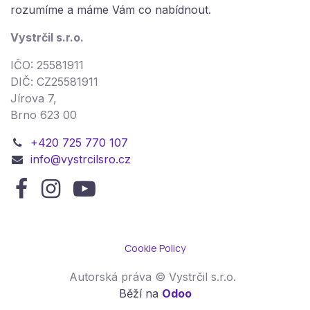
rozumíme a máme Vám co nabídnout.
Vystrčil s.r.o.
IČO: 25581911
DIČ: CZ25581911
Jírova 7,
Brno 623 00
+420 725 770 107
info@vystrcilsro.cz
Cookie Policy
Autorská práva © Vystrčil s.r.o.
Běží na
Odoo