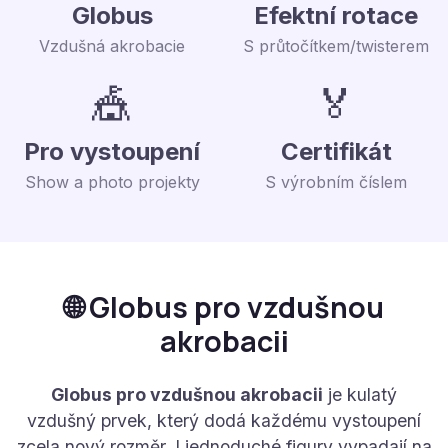
Globus
Efektní rotace
Vzdušná akrobacie
S průtočítkem/twisterem
🎪
🏅
Pro vystoupení
Certifikát
Show a photo projekty
S výrobním číslem
🌐 Globus pro vzdušnou
akrobacii
Globus pro vzdušnou akrobacii
je kulatý
vzdušný prvek, který dodá každému vystoupení
zcela nový rozměr. I jednoduché figury vypadají na