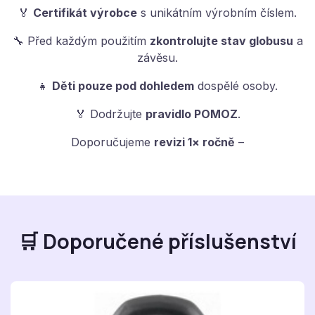
🏅
Certifikát výrobce
s unikátním výrobním číslem.
🔧 Před každým použitím
zkontrolujte stav globusu
a
závěsu.
👧
Děti pouze pod dohledem
dospělé osoby.
🏅 Dodržujte
pravidlo POMOZ
.
Doporučujeme
revizi 1× ročně
–
🛒 Doporučené příslušenství