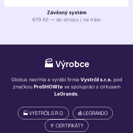
Závěsný systém
679 Kč — do stropu / na trám
🏭 Výrobce
Globus navrhla a vyrábí firma
Vystrčil s.r.o.
pod
značkou
ProSHOWto
ve spolupráci s cirkusem
LeGrando
.
🏭 VYSTRČIL S.R.O.
🎪 LEGRANDO
🏅 CERTIFIKÁTY