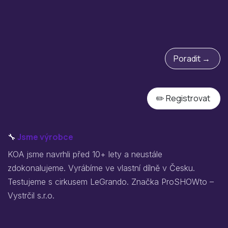
Poradit →
✏️ Registrovat
🔧
Jsme výrobce
KOA jsme navrhli před 10+ lety a neustále
zdokonalujeme. Vyrábíme ve vlastní dílně v Česku.
Testujeme s cirkusem LeGrando. Značka ProSHOWto –
Vystrčil s.r.o.