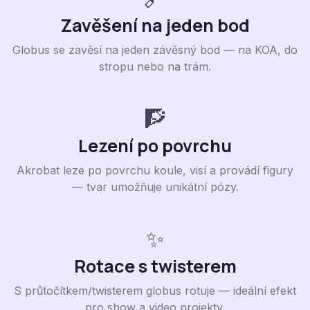
Zavěšení na jeden bod
Globus se zavěsí na jeden závěsný bod — na KOA, do
stropu nebo na trám.
🧗
Lezení po povrchu
Akrobat leze po povrchu koule, visí a provádí figury
— tvar umožňuje unikátní pózy.
✨
Rotace s twisterem
S průtočítkem/twisterem globus rotuje — ideální efekt
pro show a video projekty.