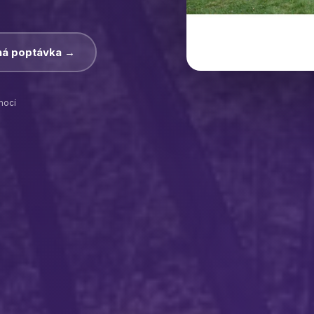
á poptávka →
mocí