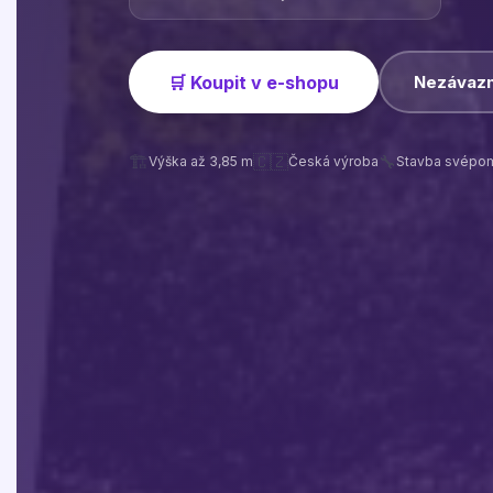
🛒 Koupit v e-shopu
Nezávazn
🏗️
🇨🇿
🔧
Výška až 3,85 m
Česká výroba
Stavba svépo