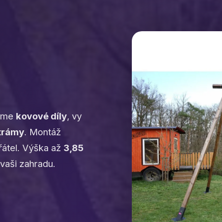
dáme
kovové díly
, vy
trámy
. Montáž
řátel. Výška až
3,85
vaši zahradu.