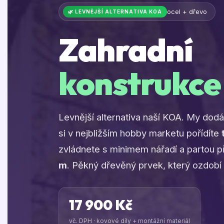
ocel + dřevo
🌿 LEVNĚJŠÍ ALTERNATIVA KOA
Zahradní
konstrukce
Levnější alternativa naší KOA. My do
si v nejbližším hobby marketu pořídíte
zvládnete s minimem nářadí a partou p
m
. Pěkný dřevěný prvek, který ozdobí 
17 900 Kč
vč. DPH · kovové díly + montážní materiál