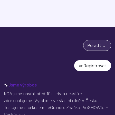
Poradit →
✏️ Registrovat
🔧
Jsme výrobce
KOA jsme navrhli před 10+ lety a neustále
zdokonalujeme. Vyrábíme ve vlastní dílně v Česku.
Testujeme s cirkusem LeGrando. Značka ProSHOWto –
Vystrčil s.r.o.