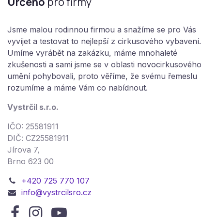
Určeno
pro firmy
Jsme malou rodinnou firmou a snažíme se pro Vás
vyvíjet a testovat to nejlepší z cirkusového vybavení.
Umíme vyrábět na zakázku, máme mnohaleté
zkušenosti a sami jsme se v oblasti novocirkusového
umění pohybovali, proto věříme, že svému řemeslu
rozumíme a máme Vám co nabídnout.
Vystrčil s.r.o.
IČO: 25581911
DIČ: CZ25581911
Jírova 7,
Brno 623 00
+420 725 770 107
info@vystrcilsro.cz