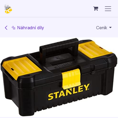
Přejít na obsah
Ceník
🔩 Náhradní díly